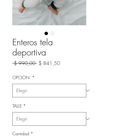
Enteros tela
deportiva
Precio
Precio
 $ 990,00 
$ 841,50
de
oferta
OPCION
*
TALLE
*
Cantidad
*