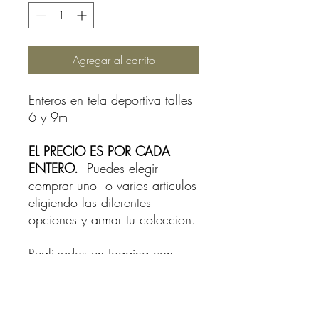
Agregar al carrito
Enteros en tela deportiva talles
6 y 9m
EL PRECIO ES POR CADA
ENTERO.
Puedes elegir
comprar uno o varios articulos
eligiendo las diferentes
opciones y armar tu coleccion.
Realizados en Jogging con
felpa de excelente calidad
60% algodon, 40% polyester.
Colores y detalles unicos.