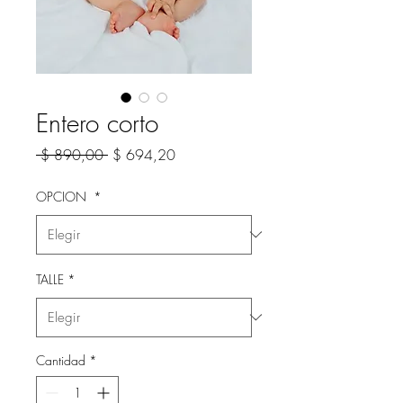
Entero corto
Precio
Precio
 $ 890,00 
$ 694,20
de
oferta
OPCION
*
TALLE
*
Cantidad
*