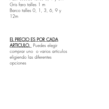
Gris faro talles 1 m
Barco talles 0, 1, 3, 6, 9 y
12m
EL PRECIO ES POR CADA
ARTICULO.
Puedes elegir
comprar uno o varios articulos
eligiendo las diferentes
opciones
PACKAGING
Realizados en algodon de
excelente calidad. Los broches
son de presion suave.