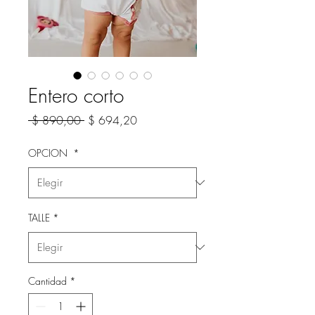
Entero corto
Precio
Precio
 $ 890,00 
$ 694,20
de
oferta
OPCION
*
TALLE
*
Cantidad
*