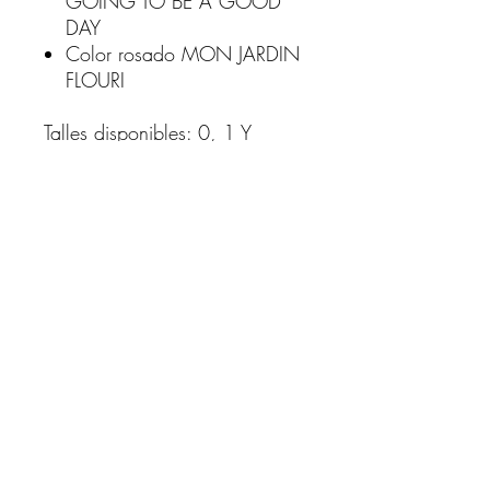
GOING TO BE A GOOD
DAY
Color rosado MON JARDIN
FLOURI
Talles disponibles: 0, 1 Y
3meses
Tabla de Talles:
Talle 0- 48 a 51cms
Talle 1m- 52 a 54 cms
Talle 3m- 55 a 61 cms
El precio es por cada conjunto
de bucito con pelele plush.
Consejos para cuando compras
para regalar