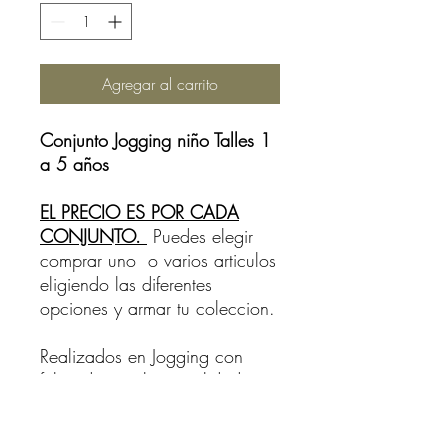
Agregar al carrito
Conjunto Jogging niño Talles 1
a 5 años
EL PRECIO ES POR CADA
CONJUNTO.
Puedes elegir
comprar uno o varios articulos
eligiendo las diferentes
opciones y armar tu coleccion.
Realizados en Jogging con
felpa de excelente calidad
60% algodon, 40% polyester.
Colores y detalles unicos.