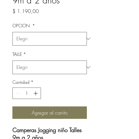
9m a 2 años
Precio
$ 1.190,00
OPCION
*
TALLE
*
Cantidad
*
Agregar al carrito
Camperas Jogging niño Talles
9m a 2 años