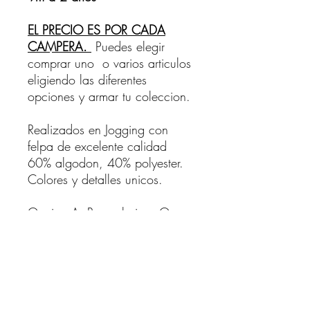
EL PRECIO ES POR CADA
CAMPERA.
Puedes elegir
comprar uno o varios articulos
eligiendo las diferentes
opciones y armar tu coleccion.
Realizados en Jogging con
felpa de excelente calidad
60% algodon, 40% polyester.
Colores y detalles unicos.
Opcion A: Rayas beige One
of a Kind
Opcion B: Verde tortugas
Opcion C: Beige liso con
animalitos en el pecho