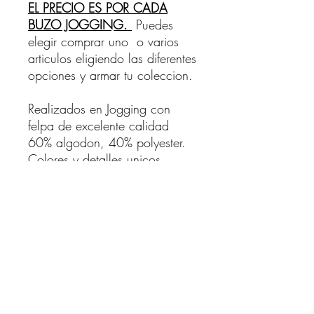
EL PRECIO ES POR CADA
BUZO JOGGING.
Puedes
elegir comprar uno o varios
articulos eligiendo las diferentes
opciones y armar tu coleccion.
Realizados en Jogging con
felpa de excelente calidad
60% algodon, 40% polyester.
Colores y detalles unicos.
Opcion A: Patineta gris
Opcion B: Rosado
opcion C: Pirata
Consejos para cuando compras
para regalar
No estoy seguro del talle, tengo una